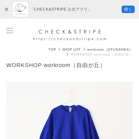
「CHECK&STRIPE 公式アプリ」
開く
TOP
SHOP LIST
workroom（JIYUGAOKA）
WORKSHOP workroom（自由が丘）
WORKSHOP workroom（自由が丘）