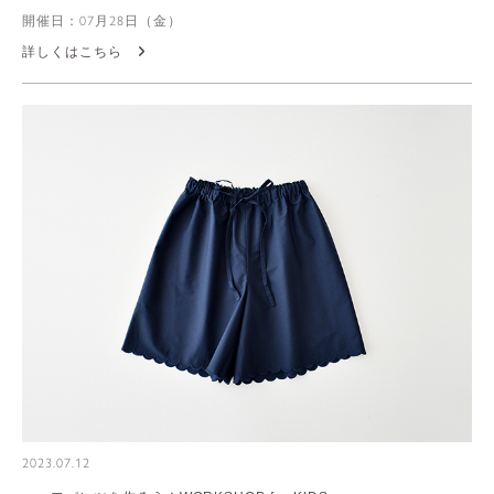
開催日：07月28日（金）
詳しくはこちら
2023.07.12