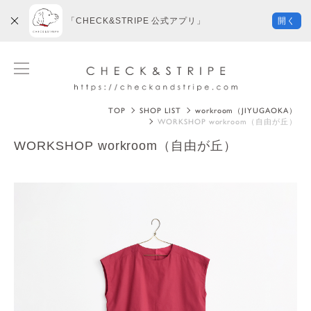
「CHECK&STRIPE 公式アプリ」
開く
TOP
SHOP LIST
workroom（JIYUGAOKA）
WORKSHOP workroom（自由が丘）
WORKSHOP workroom（自由が丘）