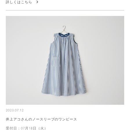
詳しくはこちら
2023.07.12
井上アコさんのノースリーブのワンピース
受付日：07月18日（火）