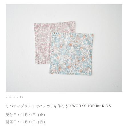
2023.07.12
リバティプリントでハンカチを作ろう！WORKSHOP for KIDS
受付日：07月21日（金）
開催日：07月31日（月）