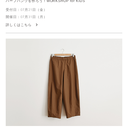
ハーフパンツを作ろう！WORKSHOP for KIDS
受付日：07月21日（金）
開催日：07月31日（月）
詳しくはこちら