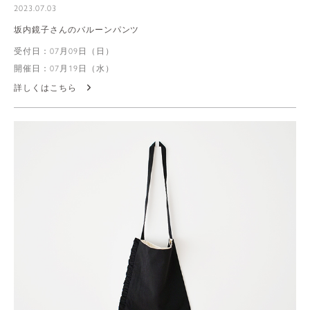
2023.07.03
坂内鏡子さんのバルーンパンツ
受付日：07月09日（日）
開催日：07月19日（水）
詳しくはこちら