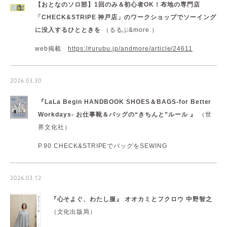
【おとなのソロ部】1回のみ＆初心者OK！布地の専門店
「CHECK&STRIPE 神戸店」のワークショップでソーイング
に没入するひとときを
（るるぶ&more.）
web掲載
https://rurubu.jp/andmore/article/24611
2026.03.30
『LaLa Begin HANDBOOK SHOES＆BAGS-for Better
Workdays- お仕事靴＆バッグの“きちんと”ルール 』
（世
界文化社）
P.90 CHECK&STRIPEでバッグをSEWING
2026.03.12
『心そよぐ、わたし服』
オオカミとフクロウ 中野智之
（文化出版局）