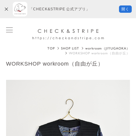
「CHECK&STRIPE 公式アプリ」
開く
TOP
SHOP LIST
workroom（JIYUGAOKA）
WORKSHOP workroom（自由が丘）
WORKSHOP workroom（自由が丘）