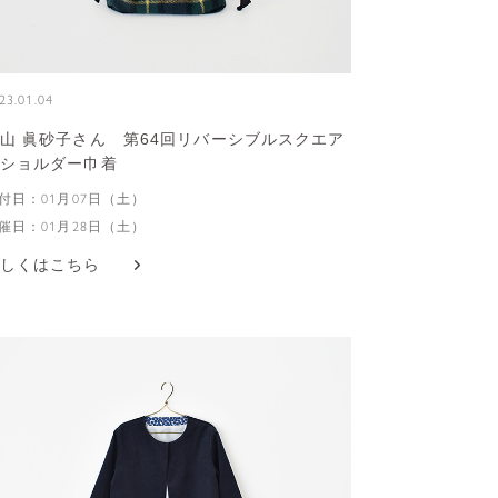
23.01.04
山 眞砂子さん 第64回リバーシブルスクエア
ショルダー巾着
付日：01月07日（土）
催日：01月28日（土）
しくはこちら