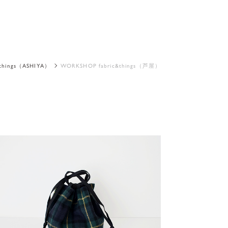
&things（ASHIYA）
WORKSHOP fabric&things（芦屋）