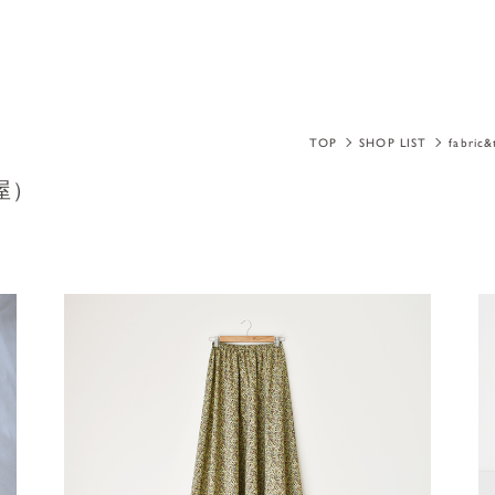
TOP
SHOP LIST
fabric
芦屋）