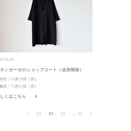
22.10.20
ネンガーゼのショップコート（追加開催）
付日：10月24日（月）
催日：11月07日（月）
しくはこちら
<
20
21
22
... 23
>