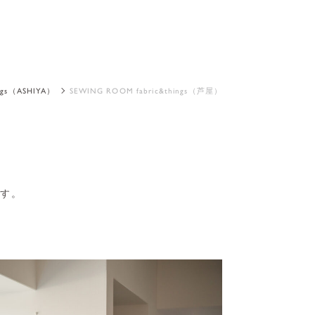
ings（ASHIYA）
SEWING ROOM fabric&things（芦屋）
ます。