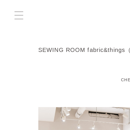
SEWING ROOM fabric&thin
CH