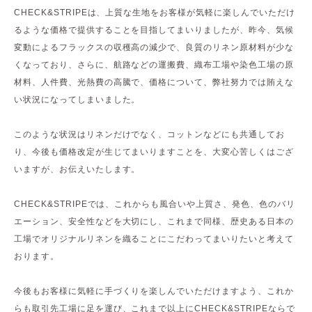
CHECK&STRIPEは、上質な生地をお客様が気軽に楽しんでいただけ
るような価格で提供することを目指してまいりましたが、昨今、気候
変動によるフラックスの収穫高の減少で、良質のリネン原材料が少な
くなっており、さらに、航路などの運搬費、織布工場や染色工場の原
材料、人件費、光熱費の高騰で、価格について、弊社努力では賄えな
い状況になってしまいました。
このような状況はリネンだけでなく、コットンなどにも共通してお
り、今後も価格改定が生じてまいりますことを、大変心苦しくはござ
いますが、お伝えいたします。
CHECK&STRIPEでは、これからも風合いや上質さ、発色、色のバリ
エーション、安全性などを大切にし、これまで同様、歴史ある日本の
工場でオリジナルリネンを織ることにこだわってまいりたいと考えて
おります。
今後もお客様に気軽に手づくりを楽しんでいただけますよう、これか
らも取引先工場に足を運び、これまで以上にCHECK&STRIPEならで