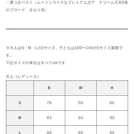
・裏つきベスト（ムートンライクなプレミアムボア クリーム/C&S海
のブロード きなり色）
※大人はS・M・Lの3サイズ、子どもは100〜140の5サイズ展開で
す。
下記サイズの単位はすべてcmです。
大人（レディース）
B
W
H
S
79
59
86
M
83
64
90
L
88
69
96