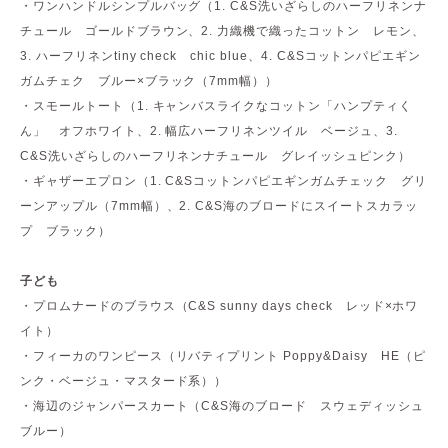
・ワンハンドルシンプルバッグ（1. C&S洗いざらしのハーフリネンナ
チュール ゴールドブラウン、2. 力織機で織ったコットン レモン、
3. ハーフリネンtiny check chic blue、4. C&Sコットンパピエギン
ガムチェク ブルー×ブラック（7mm幅））
・スモールトート（1. キャンバスライクなコットン「ハンプティく
ん」 オフホワイト、2. 幅広ハーフリネンツイル ベージュ、3.
C&S洗いざらしのハーフリネンナチュール グレイッシュピンク）
・ギャザーエプロン（1. C&Sコットンパピエギンガムチェック グリ
ーンアップル（7mm幅）、2. C&S海のブロードにスイートスカラッ
プ ブラック）
子ども
・プロムナードのブラウス（C&S sunny days check レッド×ホワ
イト）
・フィーカのワンピース（リバティプリント Poppy&Daisy HE（ピ
ンク・ベージュ・マスタード系））
・海辺のジャンパースカート（C&S海のブロード スウェディッシュ
ブルー）