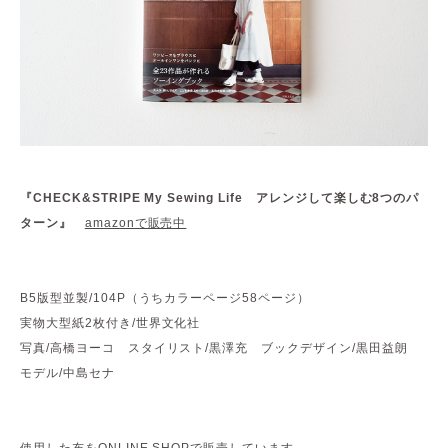
『CHECK&STRIPE My Sewing Life アレンジして楽しむ8つのパ
ターン』
amazonで販売中
B5版型並製/104P（うちカラーページ58ページ）
実物大型紙2枚付き/世界文化社
写真/高橋ヨーコ スタイリスト/黒澤充 ブックデザイン/黒田益朗
モデル/中島セナ