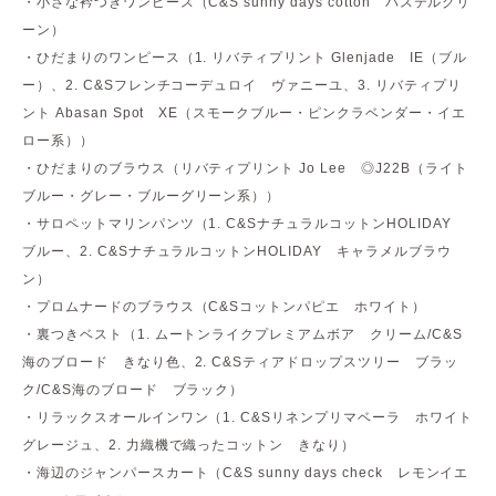
・小さな衿つきワンピース（C&S sunny days cotton パステルグリ
ーン）
・ひだまりのワンピース（1. リバティプリント Glenjade IE（ブル
ー）、2. C&Sフレンチコーデュロイ ヴァニーユ、3. リバティプリ
ント Abasan Spot XE（スモークブルー・ピンクラベンダー・イエ
ロー系））
・ひだまりのブラウス（リバティプリント Jo Lee ◎J22B（ライト
ブルー・グレー・ブルーグリーン系））
・サロペットマリンパンツ（1. C&SナチュラルコットンHOLIDAY
ブルー、2. C&SナチュラルコットンHOLIDAY キャラメルブラウ
ン）
・プロムナードのブラウス（C&Sコットンパピエ ホワイト）
・裏つきベスト（1. ムートンライクプレミアムボア クリーム/C&S
海のブロード きなり色、2. C&Sティアドロップスツリー ブラッ
ク/C&S海のブロード ブラック）
・リラックスオールインワン（1. C&Sリネンプリマベーラ ホワイト
グレージュ、2. 力織機で織ったコットン きなり）
・海辺のジャンパースカート（C&S sunny days check レモンイエ