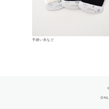
手縫い糸など
ONL