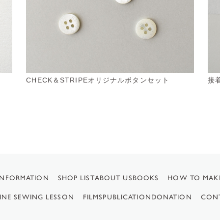
CHECK＆STRIPEオリジナルボタンセット
接
INFORMATION
SHOP LIST
ABOUT US
BOOKS
HOW TO MAK
INE SEWING LESSON
FILMS
PUBLICATION
DONATION
CON