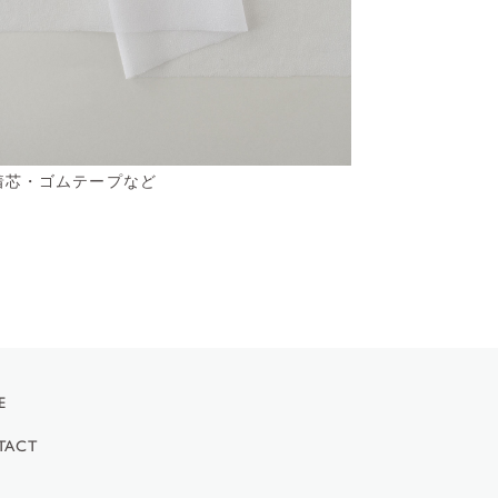
着芯・ゴムテープなど
E
TACT