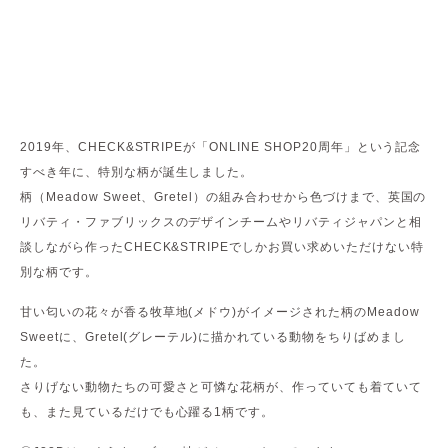
2019年、CHECK&STRIPEが「ONLINE SHOP20周年」という記念
すべき年に、特別な柄が誕生しました。
柄（Meadow Sweet、Gretel）の組み合わせから色づけまで、英国の
リバティ・ファブリックスのデザインチームやリバティジャパンと相
談しながら作ったCHECK&STRIPEでしかお買い求めいただけない特
別な柄です。
甘い匂いの花々が香る牧草地(メドウ)がイメージされた柄のMeadow
Sweetに、Gretel(グレーテル)に描かれている動物をちりばめまし
た。
さりげない動物たちの可愛さと可憐な花柄が、作っていても着ていて
も、また見ているだけでも心躍る1柄です。