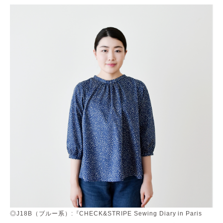
◎J18B（ブルー系）:『CHECK&STRIPE Sewing Diary in Paris