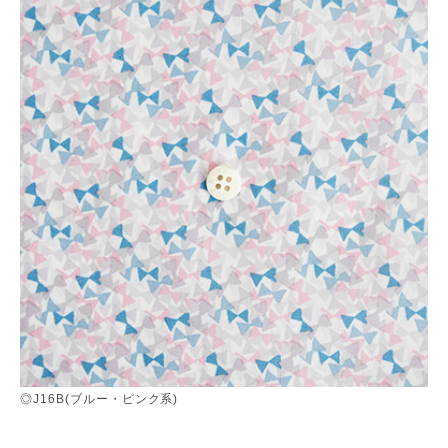
◎J16B(ブルー・ピンク系)