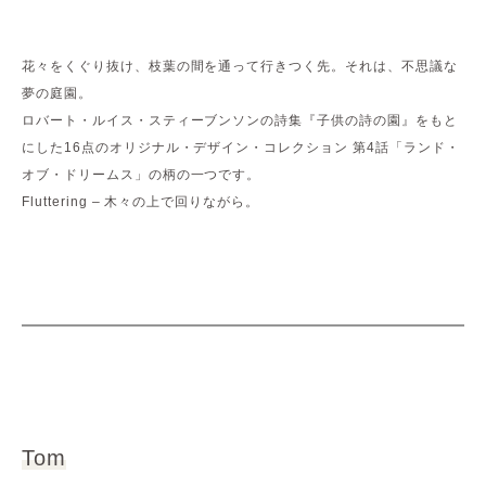
花々をくぐり抜け、枝葉の間を通って行きつく先。それは、不思議な
夢の庭園。
ロバート・ルイス・スティーブンソンの詩集『子供の詩の園』をもと
にした16点のオリジナル・デザイン・コレクション 第4話「ランド・
オブ・ドリームス」の柄の一つです。
Fluttering – 木々の上で回りながら。
Tom