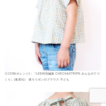
◎J15B(オレンジ)：『LEE特別編集 CHECK&STRIPE みんなのてづ
くり』(集英社) 後ろリボンのブラウス 子ども