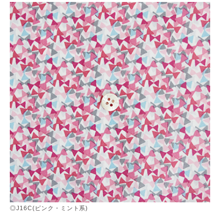
◎J16C(ピンク・ミント系)